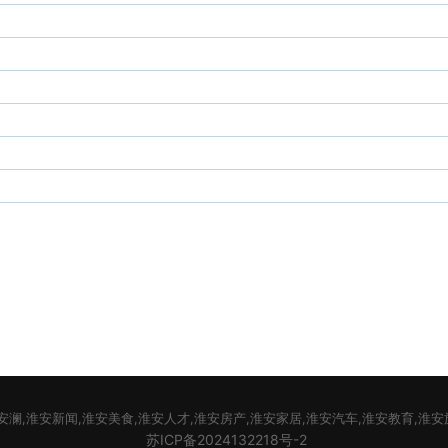
安澜,淮安新闻,淮安美食,淮安人才,淮安房产,淮安家居,淮安汽车,淮安教育,淮
苏ICP备2024132218号-2