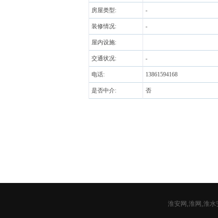
房屋类型:
-
装修情况:
-
屋内设施:
交通状况:
-
电话:
13861594168
是否中介:
否
淮安网,淮网,淮水