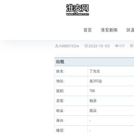
首页
淮安新闻
区
丁集老205边700平方厂房出




h6883153w
2022-10-03
117
出租
姓名:
丁先生
地址:
老205边
面积:
700
居室:
独居
租金:
面议
座向:
-
楼层:
-