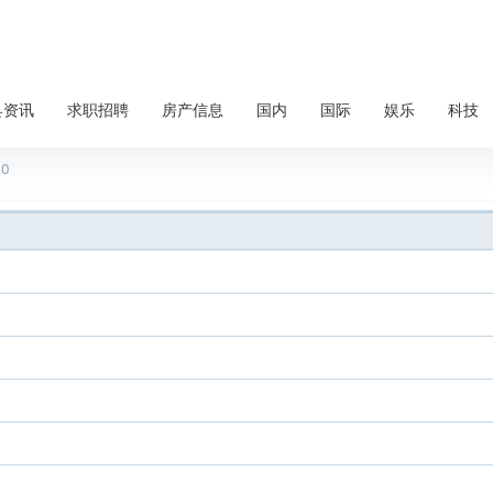
县资讯
求职招聘
房产信息
国内
国际
娱乐
科技
带阁楼有学位5楼和6楼

0