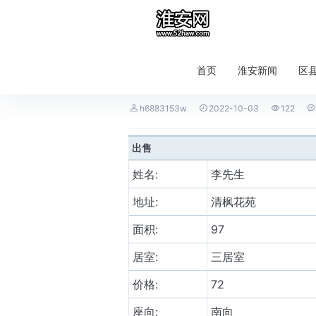
首页
淮安新闻
区
性价比高清泓花苑97平带车库



h6883153w
2022-10-03
122
出售
姓名:
李先生
地址:
清枫花苑
面积:
97
居室:
三居室
价格:
72
座向:
南向