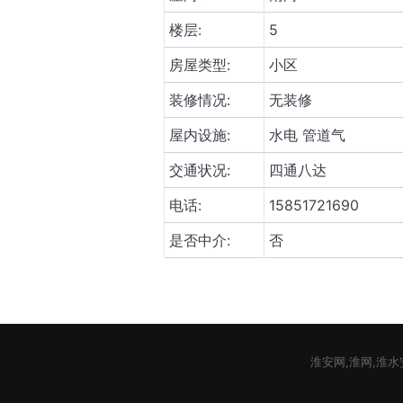
楼层:
5
房屋类型:
小区
装修情况:
无装修
屋内设施:
水电 管道气
交通状况:
四通八达
电话:
15851721690
是否中介:
否
淮安网,淮网,淮水