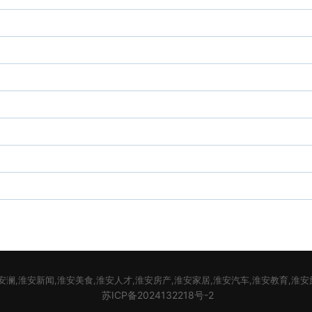
安澜,淮安新闻,淮安美食,淮安人才,淮安房产,淮安家居,淮安汽车,淮安教育,淮
苏ICP备2024132218号-2