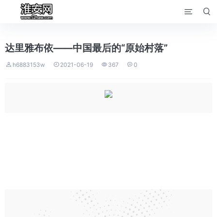


达里雅布依——中国最后的“原始村落”




h6883153w
2021-06-19
367
0