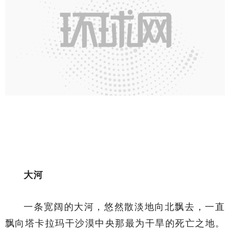
大河
一条宽阔的大河，悠然散淡地向北飘去，一直
飘向塔卡拉玛干沙漠中央那最为干旱的死亡之地。