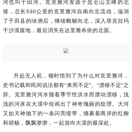
河也叫于田河。克里雅河发源于昆仑山主峰的北
坡，总长530公里的克里雅河自南向北流动，滋润
了于田县的绿洲后，继续蜿蜒向北，深入塔克拉玛
干沙漠腹地，最后消失在达里雅布依的北面。
升起无人机，顿时悟到了为什么对克里雅河，
史书记载和民间说法都有“来而不定”、“漂移不定”之
辞。克里雅河河水随着季节性洪水而摆动漂移，浅
浅的河床在大漠中绘画出了神奇瑰丽的纹理。大河
又如天神抛下的一条闪亮缎带，缠裹着两岸的红柳
和胡杨，飘飘渺渺，一起游向大漠的最深处。