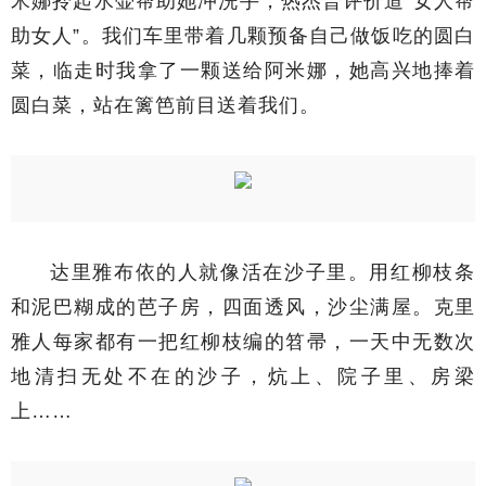
米娜拎起水壶帮助她冲洗手，热杰普评价道“女人帮
助女人”。我们车里带着几颗预备自己做饭吃的圆白
菜，临走时我拿了一颗送给阿米娜，她高兴地捧着
圆白菜，站在篱笆前目送着我们。
达里雅布依的人就像活在沙子里。用红柳枝条
和泥巴糊成的芭子房，四面透风，沙尘满屋。克里
雅人每家都有一把红柳枝编的笤帚，一天中无数次
地清扫无处不在的沙子，炕上、院子里、房梁
上……