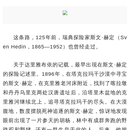
这条路，125年前，瑞典探险家斯文·赫定（Sv
en Hedin，1865—1952）也曾经走过。
关于达里雅布依的记载，最早出现在斯文·赫定
的探险记述里。1896年，在塔克拉玛干沙漠中寻宝
的斯文·赫定，在克里雅老河床附近，找到了喀拉墩
和丹丹乌里克两处汉唐遗址后，沿塔里木盆地的克
里雅河继续北上，追寻塔克拉玛干的尽头。在大漠
腹地，数度摆脱死神追逐的斯文·赫定，惊讶地发现
眼前出现了一片参天的胡杨，林中有成群奔跑的野
骆驼和野猪, 还有一群生息于此的人。后来，他把