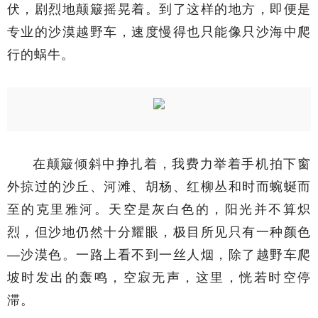
伏，剧烈地颠簸摇晃着。到了这样的地方，即便是
专业的沙漠越野车，速度慢得也只能像只沙海中爬
行的蜗牛。
在颠簸倾斜中挣扎着，我费力举着手机拍下窗
外掠过的沙丘、河滩、胡杨、红柳丛和时而蜿蜒而
至的克里雅河。天空是灰白色的，阳光并不算炽
烈，但沙地仍然十分耀眼，极目所见只有一种颜色
—沙漠色。一路上看不到一丝人烟，除了越野车爬
坡时发出的轰鸣，空寂无声，这里，恍若时空停
滞。