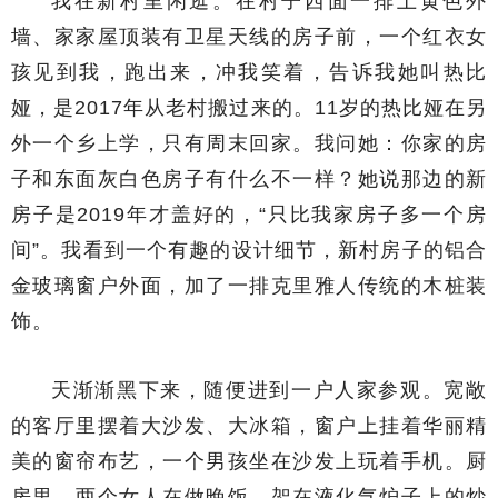
我在新村里闲逛。在村子西面一排土黄色外
墙、家家屋顶装有卫星天线的房子前，一个红衣女
孩见到我，跑出来，冲我笑着，告诉我她叫热比
娅，是2017年从老村搬过来的。11岁的热比娅在另
外一个乡上学，只有周末回家。我问她：你家的房
子和东面灰白色房子有什么不一样？她说那边的新
房子是2019年才盖好的，“只比我家房子多一个房
间”。我看到一个有趣的设计细节，新村房子的铝合
金玻璃窗户外面，加了一排克里雅人传统的木桩装
饰。
天渐渐黑下来，随便进到一户人家参观。宽敞
的客厅里摆着大沙发、大冰箱，窗户上挂着华丽精
美的窗帘布艺，一个男孩坐在沙发上玩着手机。厨
房里，两个女人在做晚饭，架在液化气炉子上的炒