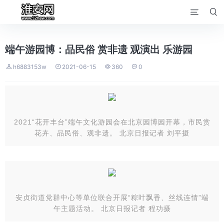


端午游园博：品民俗 赏非遗 观演出 乐游园




h6883153w
2021-06-15
360
0
2021“花开丰台”端午文化游园会在北京园博园开幕，市民赏
花卉、品民俗、观非遗。 北京日报记者 刘平摄
安贞街道党群中心等单位联合开展“粽叶飘香、丝线连情”端
午主题活动。 北京日报记者 程功摄